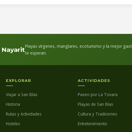
Playas vírgenes, manglares, ecoturismo y la mejor gast
, Nayarit
te esperan.
EXPLORAR
ACTIVIDADES
Viajar a San Blas
Paseo por La Tovara
Historia
Playas de San Blas
Rutas y Actividades
Cultura y Tradiciones
Hoteles
Entretenimiento